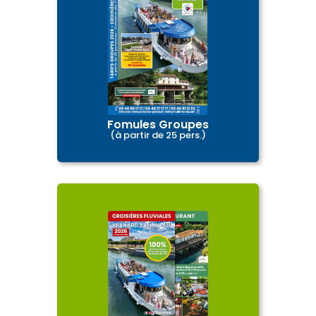
Fomules Groupes
Formules groupes
(à partir de 25 pers.)