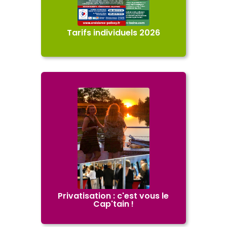
Tarifs individuels 2026
Télécharger
Privatisation : c'est vous le
Cap'tain !
En savoir +