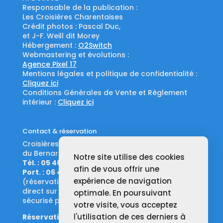
Responsable de la publication :
Les Croisières Charentaises
Crédit photos : Pascal Duc,
et J-F. Weill dit Morey
Hébergement :
O2Switch
Webmastering et évolutions :
Agence Pixel 17
Mentions légales et politique de confidentialité :
Cliquez ici
Conditions Générales de Vente et Règlement
intérieur :
Cliquez ici
Contact & réservation
Croisières à bord
du Bernard Palissy III
Notre site utilise des cookies
Tél. : 05 46 96 17 17
afin de vous offrir une
Port. : 06 48 17 17 17
expérience de navigation
(réservations sur notre billetterie en ligne ou en
direct sur simple appel téléphonique, paiement
optimale. En poursuivant
sécurisé par carte bleue)
votre visite, vous acceptez
l'utilisation de ces derniers à
Réservations également possibles :